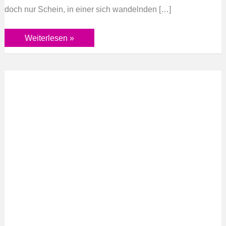
doch nur Schein, in einer sich wandelnden […]
Weiterlesen »
Der
kleine
Stern
feiert
Weihnachten