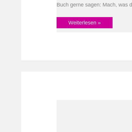
Buch gerne sagen: Mach, was dir
Weiterlesen »
10
Unternehmungen,
die
auch
mit
vielen