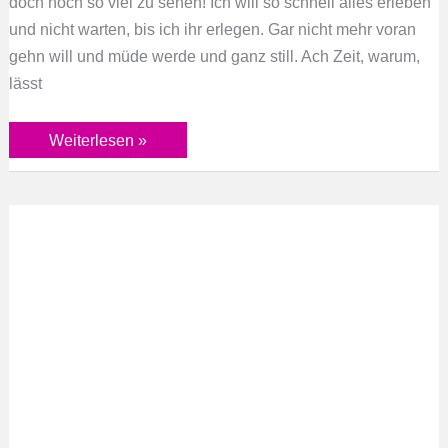
doch noch so viel zu sehen! Ich will so schnell alles erleben
und nicht warten, bis ich ihr erlegen. Gar nicht mehr voran
gehn will und müde werde und ganz still. Ach Zeit, warum,
lässt
Weiterlesen »
Wo
ist
der
Teil
in
mir?
/
Wieder
ganz
werden