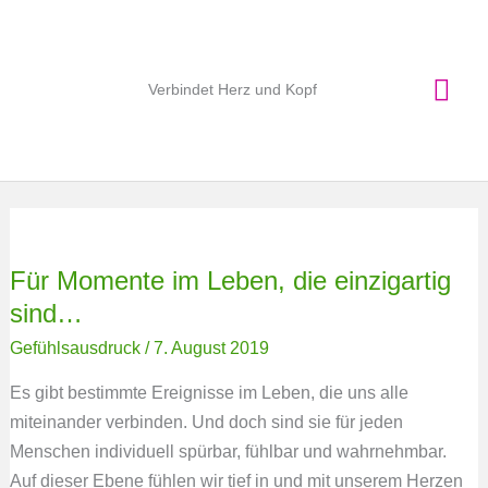
Zum
Hau
Inhalt
springen
Verbindet Herz und Kopf
Für
Momente
im
Leben,
Für Momente im Leben, die einzigartig
die
einzigartig
sind…
sind…
Gefühlsausdruck
/
7. August 2019
Es gibt bestimmte Ereignisse im Leben, die uns alle
miteinander verbinden. Und doch sind sie für jeden
Menschen individuell spürbar, fühlbar und wahrnehmbar.
Auf dieser Ebene fühlen wir tief in und mit unserem Herzen