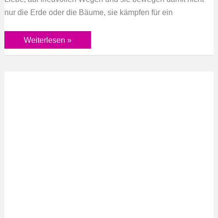
nur die Erde oder die Bäume, sie kämpfen für ein
Weiterlesen »
Dialog
mit
mir
selbst