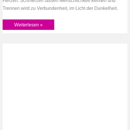
Herzen. Schmerzen lassen Menschlichkeit keimen und
Trennen wird zu Verbundenheit, im Licht der Dunkelheit.
Weiterlesen »
Ach…
du
liebe
Zeit