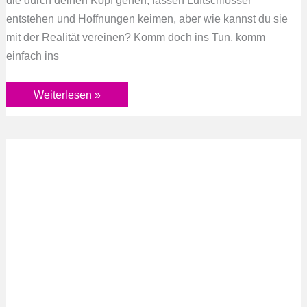
entstehen und Hoffnungen keimen, aber wie kannst du sie
mit der Realität vereinen? Komm doch ins Tun, komm
einfach ins
Weiterlesen »
Ich
habe
dich
nicht
vergessen